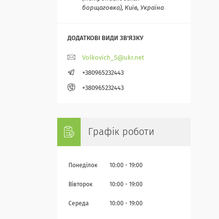
борщаговка), Київ, Україна
Volkovich_S@ukr.net
+380965232443
+380965232443
Графік роботи
Понеділок
10:00
19:00
Вівторок
10:00
19:00
Середа
10:00
19:00