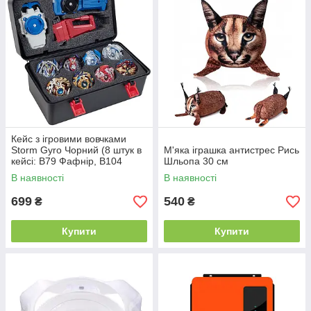
Кейс з ігровими вовчками
Storm Gyro Чорний (8 штук в
М'яка іграшка антистрес Рись
кейсі: В79 Фафнір, В104
Шльопа 30 см
Вінінг Волтраек, В96
В наявності
В наявності
Спрайзен, B100 Реквієм, В34
699
540
₴
₴
Купити
Купити