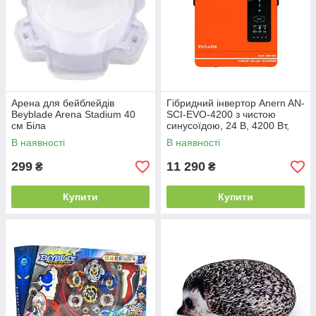
Арена для бейблейдів
Гібридний інвертор Anern AN-
Beyblade Arena Stadium 40
SCI-EVO-4200 з чистою
см Біла
синусоїдою, 24 В, 4200 Вт,
струм заряду 120А, MPPT 90-
В наявності
В наявності
450В (безперебійник, UPS,
299
11 290
₴
₴
Купити
Купити