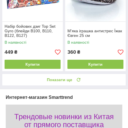
Набір бойових дзиг Top Set
Gyro (блейди В100, В110,
М'яка іграшка антистрес Їжак
В122, B127)
Євген 25 см
В наявності
В наявності
449
360
₴
₴
Купити
Купити
Показати ще
Интернет-магазин Smarttrend
Трендовые новинки из Китая
от прямого поставщика