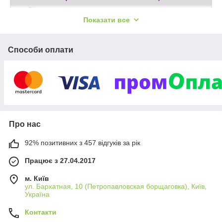
В наличии детские и подростковые смарт-
Показати все
часы, модные аксессуары для мужчин и
женщин, современная электроника и другие
новинки рынка.
Способи оплати
100%
Все в наличии! Гарантируем
качество всего
14
ассортимента. Без проблем обмениваем в течение
48
дней. Доставляем по всей Украине за
часов.
Оптовым и постоянным клиентам делаем хорошие
скидки.
Про нас
Увидеть витрину
92% позитивних з 457 відгуків за рік
Працює з 27.04.2017
Вам понравится!
м. Київ
ул. Бархатная, 10 (Петропавловская борщаговка), Київ,
Україна
Контакти