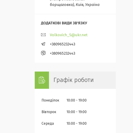
борщаговка), Київ, Україна
Volkovich_S@ukr.net
+380965232443
+380965232443
Графік роботи
Понеділок
10:00
19:00
Вівторок
10:00
19:00
Середа
10:00
19:00