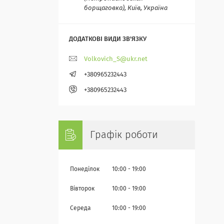
борщаговка), Київ, Україна
Volkovich_S@ukr.net
+380965232443
+380965232443
Графік роботи
Понеділок
10:00
19:00
Вівторок
10:00
19:00
Середа
10:00
19:00